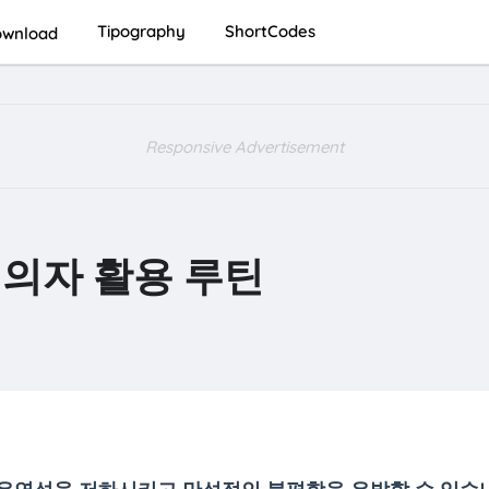
Tipography
ShortCodes
wnload
Responsive Advertisement
 의자 활용 루틴