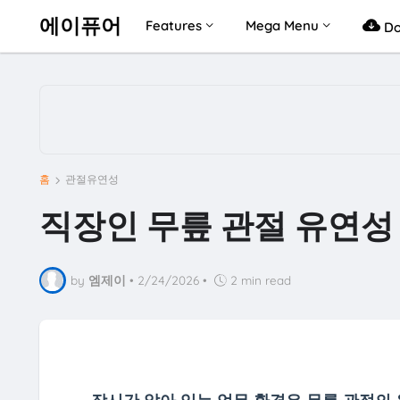
에이퓨어
Features
Mega Menu
Do
홈
관절유연성
직장인 무릎 관절 유연성
by
엠제이
•
2/24/2026
•
2 min read