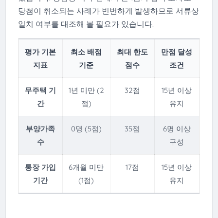
당첨이 취소되는 사례가 빈번하게 발생하므로 서류상
일치 여부를 대조해 볼 필요가 있습니다.
평가 기본
최소 배점
최대 한도
만점 달성
지표
기준
점수
조건
무주택 기
1년 미만 (2
32점
15년 이상
간
점)
유지
부양가족
0명 (5점)
35점
6명 이상
수
구성
통장 가입
6개월 미만
17점
15년 이상
기간
(1점)
유지