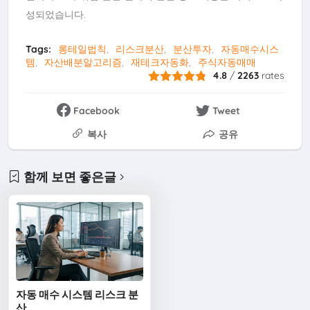
성되었습니다.
Tags:
롱테일법칙
리스크분산
분산투자
자동매수시스
템
자산배분알고리즘
재테크자동화
주식자동매매
4.8
/
2263
rates
Facebook
Tweet
복사
공유
함께 보면 좋은글
자동 매수 시스템 리스크 분
산