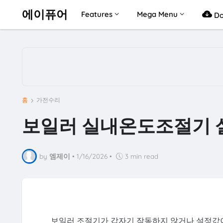
에이퓨어
Features
Mega Menu
Do
홈
가전수리
보일러 실내온도조절기 설
by
엠제이
•
1/16/2026
•
3 min read
보일러 조절기가 갑자기 작동하지 않거나 설정값이