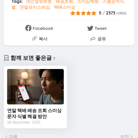
Tags:
개인정보보호
배송조회
스미싱예방
스팸문자식
별
연말보이스피싱
택배스미싱
5
/
2373
rates
Facebook
Tweet
복사
공유
함께 보면 좋은글
연말 택배 배송 조회 스미싱
문자 식별 해결 방안
28 December, 2025
다음
이전