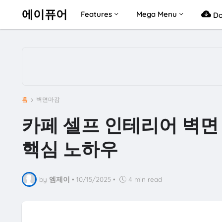
에이퓨어
Features
Mega Menu
Do
홈
벽면마감
카페 셀프 인테리어 벽면
핵심 노하우
by
엠제이
•
10/15/2025
•
4 min read