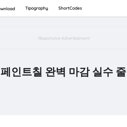
Tipography
ShortCodes
wnload
Responsive Advertisement
 페인트칠 완벽 마감 실수 