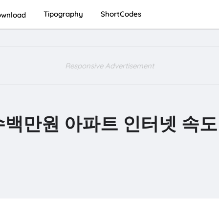
Tipography
ShortCodes
wnload
Responsive Advertisement
수백만원 아파트 인터넷 속도