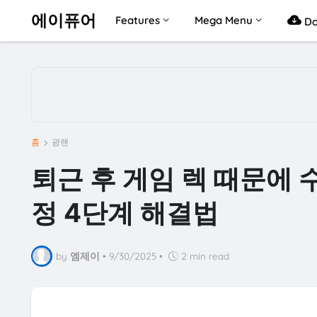
에이퓨어
Features
Mega Menu
Do
홈
광랜
퇴근 후 게임 렉 때문에 
정 4단계 해결법
by
엠제이
•
9/30/2025
•
2 min read