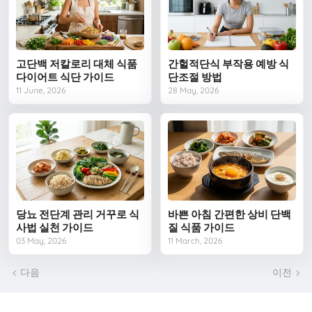
고단백 저칼로리 대체 식품
간헐적단식 부작용 예방 식
다이어트 식단 가이드
단조절 방법
11 June, 2026
28 May, 2026
당뇨 전단계 관리 거꾸로 식
바쁜 아침 간편한 상비 단백
사법 실천 가이드
질 식품 가이드
03 May, 2026
11 March, 2026
다음
이전