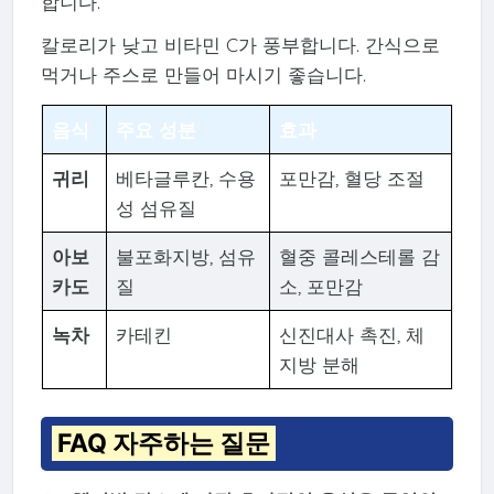
합니다.
칼로리가 낮고 비타민 C가 풍부합니다. 간식으로
먹거나 주스로 만들어 마시기 좋습니다.
음식
주요 성분
효과
귀리
베타글루칸, 수용
포만감, 혈당 조절
성 섬유질
아보
불포화지방, 섬유
혈중 콜레스테롤 감
카도
질
소, 포만감
녹차
카테킨
신진대사 촉진, 체
지방 분해
FAQ 자주하는 질문