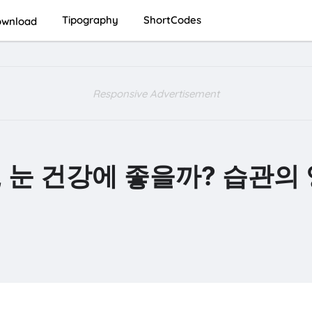
Tipography
ShortCodes
wnload
Responsive Advertisement
 눈 건강에 좋을까? 습관의