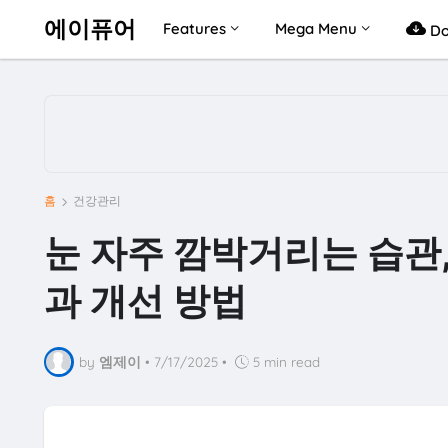
에이퓨어
Features
Mega Menu
Do
홈
건강관리
눈 자주 깜박거리는 습관,
과 개선 방법
by
엠제이
•
7/17/2025
•
5 min read