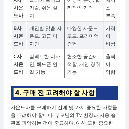
사운
기술, 쉬운 설
리적인 가격
스
드바
치
부족
B사
개인별 맞춤 사
다양한 사운드
가격
사운
운드, 고급 디
모드, 프리미엄
이
드바
자인
경험
비쌈
C사
컴팩트한 디자
협소한 공간에
출력
사운
인, 헤드폰 연
적합, 개인 청취
이
드바
결 가능
가능
약함
4. 구매 전 고려해야 할 사항
사운드바를 구매하기 전에 몇 가지 중요한 사항들
을 고려해야 합니다. 부모님의 TV 환경과 사용 습
관을 파악하는 것이 중요하며, 예산 또한 중요한