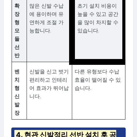
확
많은 신발 수납
초기 설치 비용이
장
에 용이하며 유
높을 수 있고 공간
형
연하게 조절 가
을 많이 차지할 수
모
능합니다.
있습니다.
듈
선
반
벤
신발을 신고 벗기
다른 유형보다 수납
치
편리하고 인테리
효율이 떨어질 수 있
형
어 효과가 뛰어납
습니다.
신
니다.
발
장
4. 현관 신발정리 선반 설치 후 공