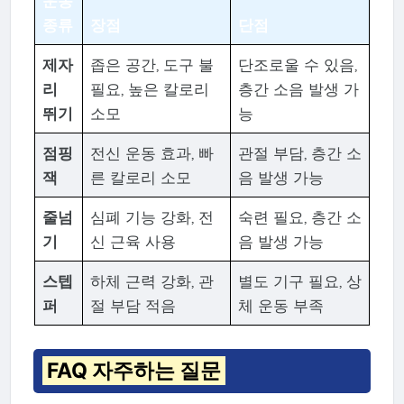
운동
종류
장점
단점
제자
좁은 공간, 도구 불
단조로울 수 있음,
리
필요, 높은 칼로리
층간 소음 발생 가
뛰기
소모
능
점핑
전신 운동 효과, 빠
관절 부담, 층간 소
잭
른 칼로리 소모
음 발생 가능
줄넘
심폐 기능 강화, 전
숙련 필요, 층간 소
기
신 근육 사용
음 발생 가능
스텝
하체 근력 강화, 관
별도 기구 필요, 상
퍼
절 부담 적음
체 운동 부족
FAQ 자주하는 질문