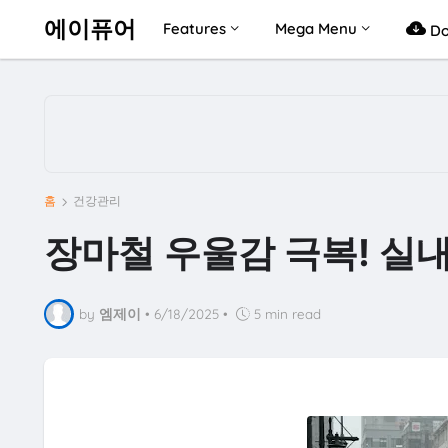
에이퓨어
Features
Mega Menu
Do
홈
건강관리
장마철 우울감 극복! 실
by
엠제이
•
6/18/2025
•
5 min read