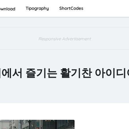
Tipography
ShortCodes
wnload
Responsive Advertisement
내에서 즐기는 활기찬 아이디