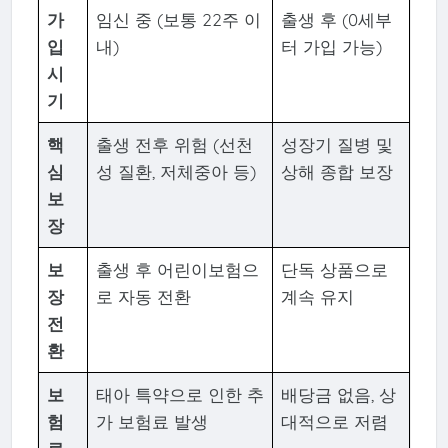
가
임신 중 (보통 22주 이
출생 후 (0세부
입
내)
터 가입 가능)
시
기
핵
출생 전후 위험 (선천
성장기 질병 및
심
성 질환, 저체중아 등)
상해 종합 보장
보
장
보
출생 후 어린이보험으
단독 상품으로
장
로 자동 전환
계속 유지
전
환
보
태아 특약으로 인한 추
배당금 없음, 상
험
가 보험료 발생
대적으로 저렴