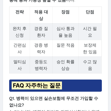
전략
적용 대
장점
단점
상
완치 후
경증 질
심사 통과
시간 필
신청
환자
율 높음
요
간편심
경증 병
질문 적음
보장제
사
력자
한 있음
멀티심
중등도
승인 확률
수고 많
사
병력자
상승
음
FAQ 자주하는 질문
Q1. 병력이 있으면 실손보험에 무조건 가입할 수
없나요?