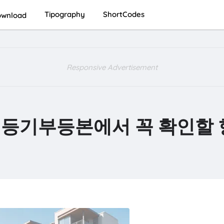
Tipography
ShortCodes
wnload
Responsive Advertisement
 등기부등본에서 꼭 확인할