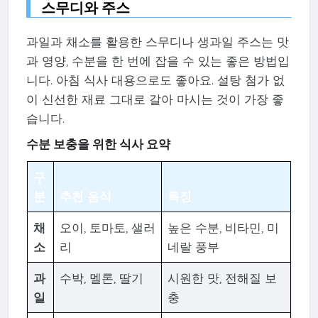
스무디와 주스
과일과 채소를 활용한 스무디나 생과일 주스는 맛
과 영양, 수분을 한 번에 잡을 수 있는 좋은 방법입
니다. 아침 식사 대용으로도 좋아요. 설탕 첨가 없
이 신선한 재료 그대로 갈아 마시는 것이 가장 좋
습니다.
수분 보충을 위한 식사 요약
구
분
추천 음식
특징
채
오이, 토마토, 샐러
높은 수분, 비타민, 미
소
리
네랄 풍부
과
수박, 멜론, 딸기
시원한 맛, 전해질 보
일
충