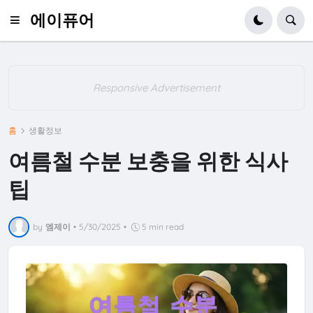
에이퓨어
Responsive Advertisement
홈
생활정보
여름철 수분 보충을 위한 식사
팁
by
엠제이
•
5/30/2025
•
5 min read