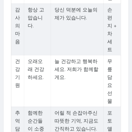
감
항상 고
당신 덕분에 오늘의
손
사
맙습니
제가 있습니다.
편
의
다.
지 +
마
차
음
세
트
건
오래오
늘 건강하고 행복하
무
강
래 건강
세요. 저희가 함께할
릎
기
하세요.
게요.
담
원
요
선
물
추
함께한
어릴 적 손잡아주신
포
억
순간들
따뜻한 기억, 지금도
토
담
이 소중
간직하고 있습니다.
앨