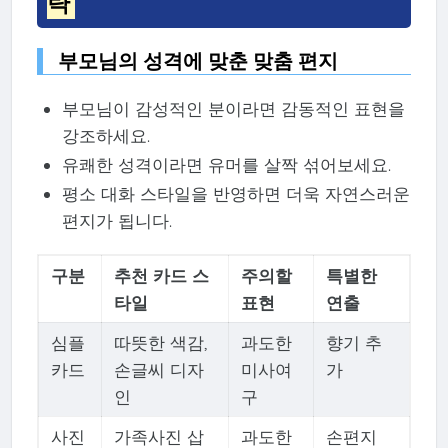
략
부모님의 성격에 맞춘 맞춤 편지
부모님이 감성적인 분이라면 감동적인 표현을
강조하세요.
유쾌한 성격이라면 유머를 살짝 섞어보세요.
평소 대화 스타일을 반영하면 더욱 자연스러운
편지가 됩니다.
구분
추천 카드 스
주의할
특별한
타일
표현
연출
심플
따뜻한 색감,
과도한
향기 추
카드
손글씨 디자
미사여
가
인
구
사진
가족사진 삽
과도한
손편지